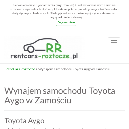
Serwis wykorzystuje ciasteczka (ang. Cookies). Ciasteczka w naszym serwisie
stosowane są w celu identyfikacji klienta na potrzeby obsługi sesji, a także w celach
statystycznych i badawczych. Obsługę ciasteczek można wyłączyć w ustawieniach
przeglądarki internetowej.
Ok, rozumiem
Toggle
navigatio
RentCars Roztocze
> Wynajem samochodu Toyota Aygo w Zamościu
Wynajem samochodu Toyota
Aygo w Zamościu
Toyota Aygo