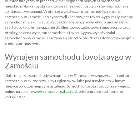
to jeden klasycznych przedstawicieli segmentu małych samochodów
miejskich. Marka Toyota kojarzy się z niezawodnością jak również japońską
solidnością wykonania. W ofercie wypożyczalni samochodów rencars-
roztocze.pl w Zamościu do dyspozycji klientów jest Toyota Aygo. Mały, zwinny
samochód miejski. To auto wyposażone w benzynowy, ekonomiczny silnik.
Jest to doskonałe rozwiązanie dla klientów poszukujących tego typu pojazdu.
Atrakcyjna cena wynajmu samochodu Toyota Aygo w wypożyczalni
samochodów w Zamościu zaczyna się już od około 70 zł za dobę przy wynajmie
średnioterminowym.
Wynajem samochodu toyota aygo w
Zamościu
Małe miejskie samochody wynajmiesz w Zamościu w wypożyczalni rentcars-
roztocze.pl w biurze przy ulicy Legionów 56 lub z podstawieniem w innym
miejscu po wcześniejszym ustaleniu. Samochód toyota aygo zarezerwujesz
online na stronie
www.rentcars-roztocze.pl
, telefonicznie pod numerem
791 667 565.