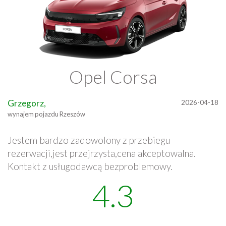
Opel Corsa
Grzegorz,
2026-04-18
wynajem pojazdu Rzeszów
Jestem bardzo zadowolony z przebiegu
rezerwacji,jest przejrzysta,cena akceptowalna.
Kontakt z usługodawcą bezproblemowy.
4.3