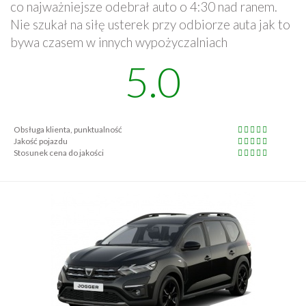
co najważniejsze odebrał auto o 4:30 nad ranem.
Nie szukał na siłę usterek przy odbiorze auta jak to
bywa czasem w innych wypożyczalniach
5.0
Obsługa klienta, punktualność
Jakość pojazdu
Stosunek cena do jakości