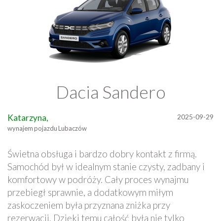
Dacia Sandero
Katarzyna,
2025-09-29
wynajem pojazdu Lubaczów
Świetna obsługa i bardzo dobry kontakt z firmą.
Samochód był w idealnym stanie czysty, zadbany i
komfortowy w podróży. Cały proces wynajmu
przebiegł sprawnie, a dodatkowym miłym
zaskoczeniem była przyznana zniżka przy
rezerwacji. Dzięki temu całość była nie tylko