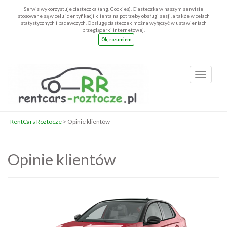
Serwis wykorzystuje ciasteczka (ang. Cookies). Ciasteczka w naszym serwisie
stosowane są w celu identyfikacji klienta na potrzeby obsługi sesji, a także w celach
statystycznych i badawczych. Obsługę ciasteczek można wyłączyć w ustawieniach
przeglądarki internetowej.
Ok, rozumiem
Toggle
navigatio
RentCars Roztocze
> Opinie klientów
Opinie klientów